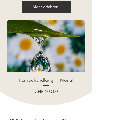
Mehr erfahren
Fernbehandlung | 1 Monat
Preis
CHF 100.00
IfPG Naturheilpraxis Christine