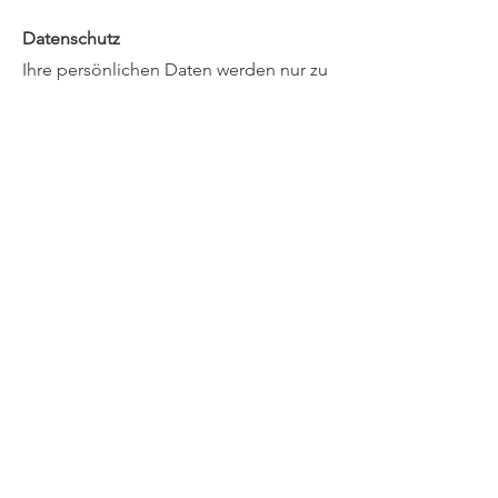
Datenschutz
Ihre persönlichen Daten werden nur zu
internen Zwecken, zur
Auftragsabwicklung sowie zur
Kontaktnahme und Information
unsererseits gespeichert; sie erklären
sich mit Ihrer Bestellofferte
ausdrücklich damit einverstanden. In
keinem Fall geben wir Ihre Anschrift
oder sonstige persönliche Daten an
Dritte weiter.
Copyright
Wir weisen darauf hin, dass verwendete
Logos, Bezeichnungen, Bilder und